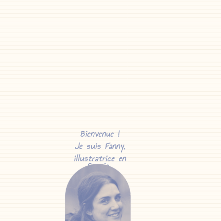
Bienvenue !
Je suis
Fanny
,
i
llustratrice
en
Savoie…