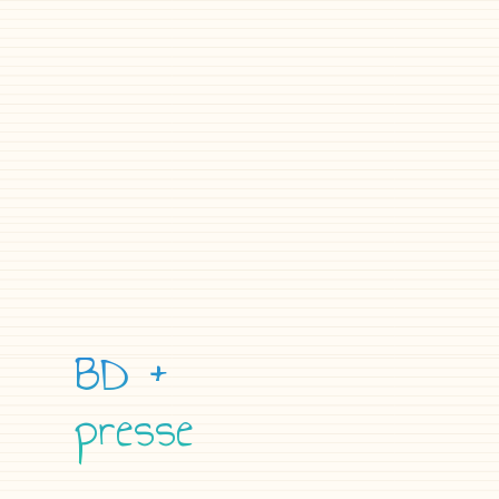
BD +
presse